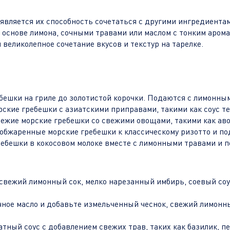
является их способность сочетаться с другими ингредиента
основе лимона, сочными травами или маслом с тонким аромат
великолепное сочетание вкусов и текстур на тарелке.
бешки на гриле до золотистой корочки. Подаются с лимонным
ские гребешки с азиатскими приправами, такими как соус тер
ежие морские гребешки со свежими овощами, такими как аво
обжаренные морские гребешки к классическому ризотто и по
ребешки в кокосовом молоке вместе с лимонными травами и п
свежий лимонный сок, мелко нарезанный имбирь, соевый соус
очное масло и добавьте измельченный чеснок, свежий лимонн
тный соус с добавлением свежих трав, таких как базилик, п