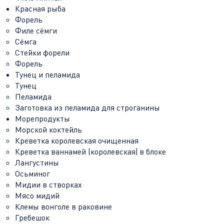
Красная рыба
Форель
Филе сёмги
Сёмга
Стейки форели
Форель
Тунец и пеламида
Тунец
Пеламида
Заготовка из пеламида для строганины
Морепродукты
Морской коктейль
Креветка королевская очищенная
Креветка ваннамей (королевская) в блоке
Лангустины
Осьминог
Мидии в створках
Мясо мидий
Клемы вонголе в раковине
Гребешок