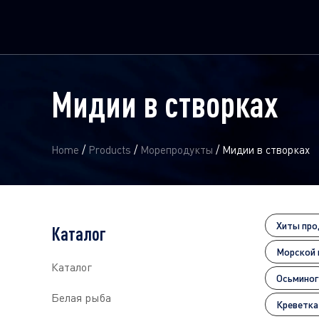
Мидии в створках
Home
/
Products
/
Морепродукты
/
Мидии в створках
Хиты пр
Каталог
Морской 
Каталог
Осьминог
Белая рыба
Креветка