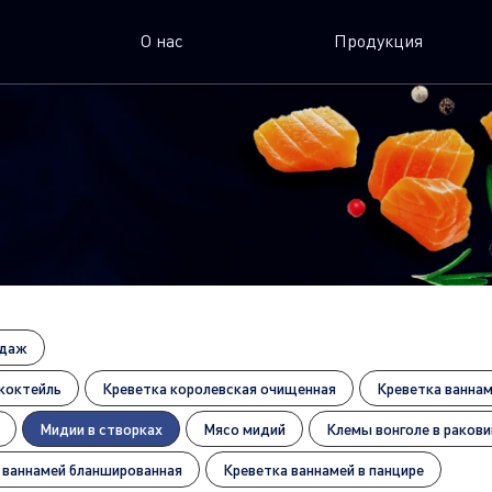
О нас
Продукция
одаж
коктейль
Креветка королевская очищенная
Креветка ваннам
Мидии в створках
Мясо мидий
Клемы вонголе в ракови
 ваннамей бланшированная
Креветка ваннамей в панцире