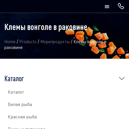
Клемы вонголе в раковине
Home
/
Products
/
Морепродукты
/
Клемы вонголе в
раковине
Каталог
Каталог
Белая рыба
Красная рыба