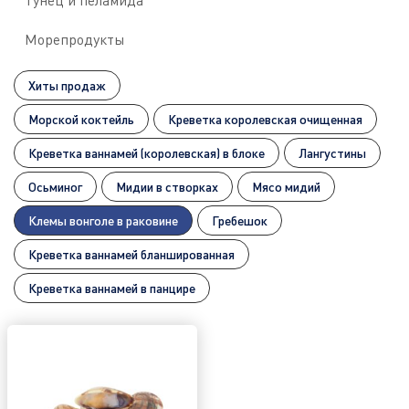
Тунец и пеламида
Морепродукты
Хиты продаж
Морской коктейль
Креветка королевская очищенная
Креветка ваннамей (королевская) в блоке
Лангустины
Осьминог
Мидии в створках
Мясо мидий
Клемы вонголе в раковине
Гребешок
Креветка ваннамей бланшированная
Креветка ваннамей в панцире