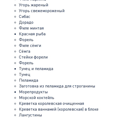
Угорь жареный
Угорь свежемороженый
Сибас
Дорадо
Филе минтая
Красная рыба
Форель
Филе сёмги
Сёмга
Стейки форели
Форель
Тунец и пеламида
Тунец
Пеламида
Заготовка из пеламида для строганины
Морепродукты
Морской коктейль
Креветка королевская очищенная
Креветка ваннамей (королевская) в блоке
Лангустины