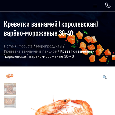
Креветки ваннамей (королевская)
варёно-мороженые 30-40
Home
/
Products
/
Морепродукты
/
Креветка ваннамей в панцире
/
Креветки ваннамей
(королевская) варёно-мороженые 30-40