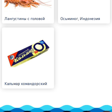
Лангустины c головой
Осьминог, Индонезия
Кальмар командорский