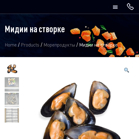
Мидии на створке
Home
/
Products
/
Морепродукты
/
Мидии на створке