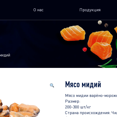
О нас
Продукция
мидий
Мясо мидий
Мясо мидии варёно-морож
Размер:
200-300 шт/кг
Страна происхождения: Чи