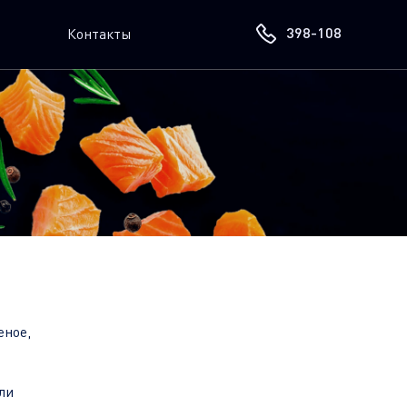
398-108
Контакты
еное,
ли