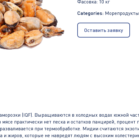
Фасовка: 10 кг
Categories:
Морепродукты
Оставить заявку
орозки (IQF). Выращиваются в холодных водах южной части 
в мясе практически нет песка и остатков панцирей, процен
не разваливается при термообработке. Мидии считаются экзот
ка и жиров, которые не навредят людям с высоким холестер