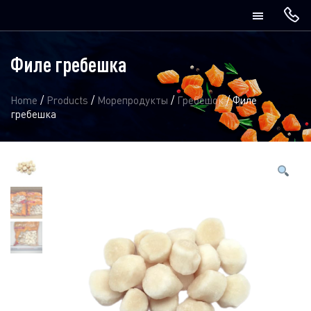
Филе гребешка
Home
/
Products
/
Морепродукты
/
Гребешок
/
Филе
гребешка